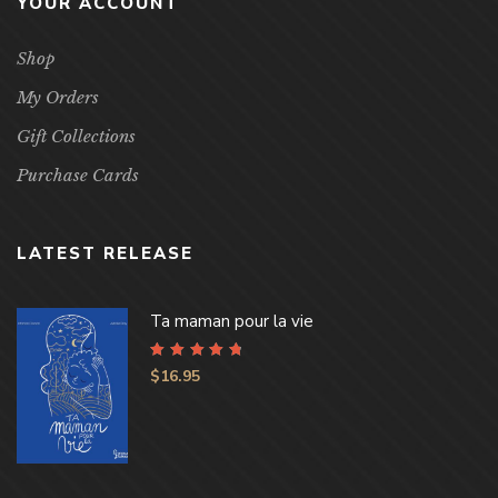
YOUR ACCOUNT
Shop
My Orders
Gift Collections
Purchase Cards
LATEST RELEASE
Ta maman pour la vie
Rated
4.96
out
$
16.95
of 5