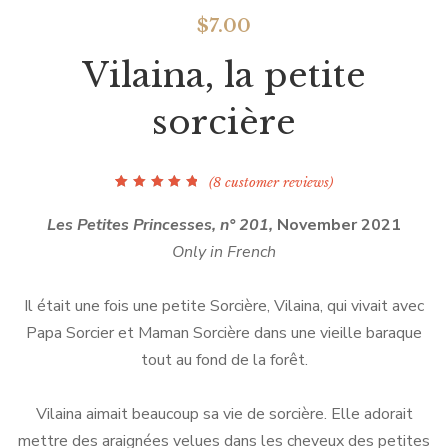
$
7.00
Vilaina, la petite
sorcière
(
8
customer reviews)
Rated
8
5.00
out of
5 based on
Les Petites Princesses, n° 201,
November 2021
customer
ratings
Only in French
Il était une fois une petite Sorcière, Vilaina, qui vivait avec
Papa Sorcier et Maman Sorcière dans une vieille baraque
tout au fond de la forêt.
Vilaina aimait beaucoup sa vie de sorcière. Elle adorait
mettre des araignées velues dans les cheveux des petites