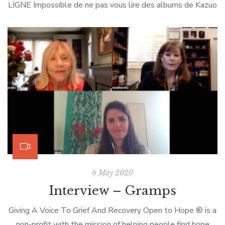
LIGNE Impossible de ne pas vous lire des albums de Kazuo
Iwamura ! Les aventures de la Famille Souris sont
devenues des classiques. Je les aime toutes ! Ici, je vais
vous présenter Le pique-nique. Je vous lirais Le petit-
déjeuner dans un autre post. […]
6 May 2020
Interview – Gramps
Giving A Voice To Grief And Recovery Open to Hope ® is a
non-profit with the mission of helping people find hope