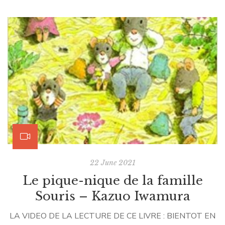
James, mon fils. Mon père avait rajouté à la main : “Je
mangerais bien un crocodile… Pas toi James ? Quand tu
seras grand !” et ma mère : “Et moi, je mangerais bien […]
22 June 2021
Le pique-nique de la famille
Souris – Kazuo Iwamura
LA VIDEO DE LA LECTURE DE CE LIVRE : BIENTOT EN