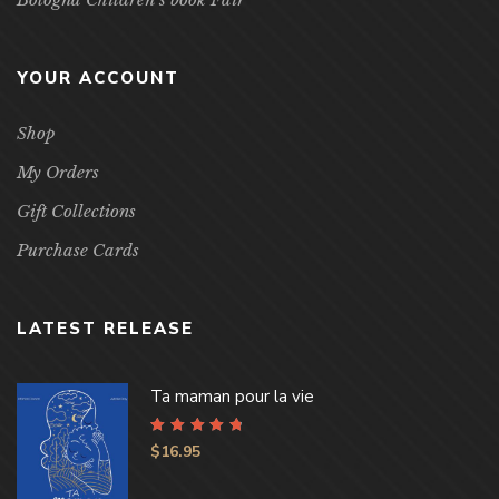
YOUR ACCOUNT
Shop
My Orders
Gift Collections
Purchase Cards
LATEST RELEASE
Ta maman pour la vie
Rated
4.96
out
$
16.95
of 5