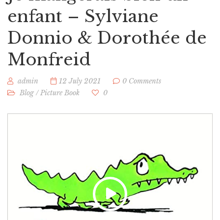
enfant – Sylviane
Donnio & Dorothée de
Monfreid
admin
12 July 2021
0 Comments
Blog
/
Picture Book
0