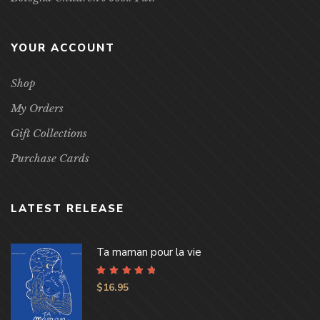
YOUR ACCOUNT
Shop
My Orders
Gift Collections
Purchase Cards
LATEST RELEASE
Ta maman pour la vie
Rated
4.96
out
$
16.95
of 5