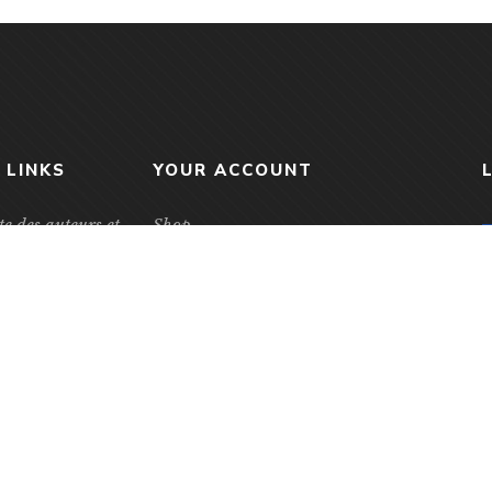
 LINKS
YOUR ACCOUNT
e des auteurs et
Shop
eurs jeunesse
My Orders
livre et de la
Gift Collections
unesse
Purchase Cards
Children’s book