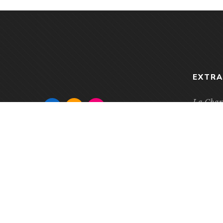
EXTRA
La Chart
illustrat
Salon du 
presse je
Bologna 
Fair