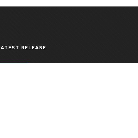
LATEST RELEASE
Ta maman pour la vie
Rated
4.96
out
$
16.95
of 5