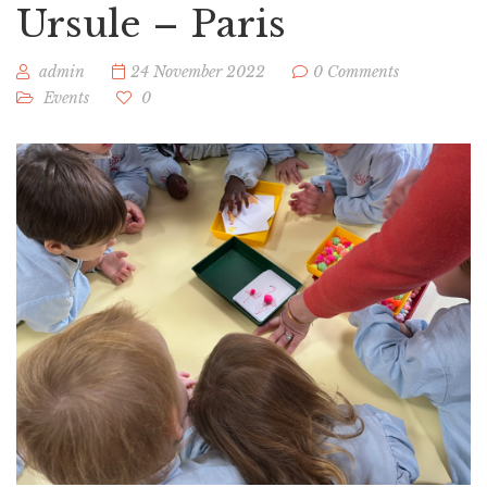
Ursule – Paris
admin
24 November 2022
0 Comments
Events
0