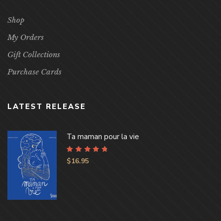
Shop
My Orders
Gift Collections
Purchase Cards
LATEST RELEASE
Ta maman pour la vie
Rated
4.96
out
$
16.95
of 5