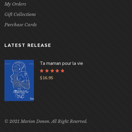
My Orders
Gift Collections
Purchase Cards
LATEST RELEASE
Ta maman pour la vie
Rated
4.96
out
$
16.95
of 5
© 2021 Marion Donon. All Right Reserved.