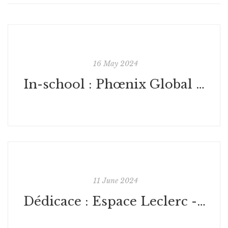
16 May 2024
In-school : Phœnix Global Green School CA - USA
11 June 2024
Dédicace : Espace Leclerc - France