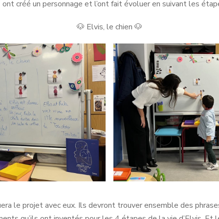
 ont créé un personnage et l’ont fait évoluer en suivant les étape
🐶 Elvis, le chien 🐶
era le projet avec eux. Ils devront trouver ensemble des phras
nts qu’ils ont inventés pour les 4 étapes de la vie d’Elvis. Et le