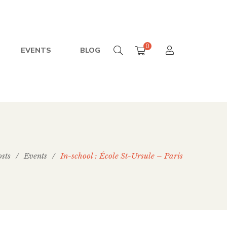
0
EVENTS
BLOG
sts
/
Events
/
In-school : École St-Ursule – Paris