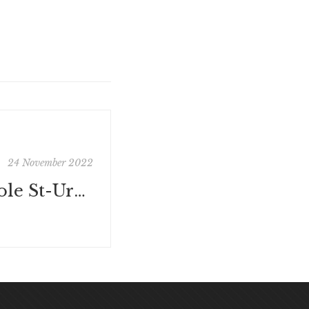
24 November 2022
In-school : École St-Ursule - Paris