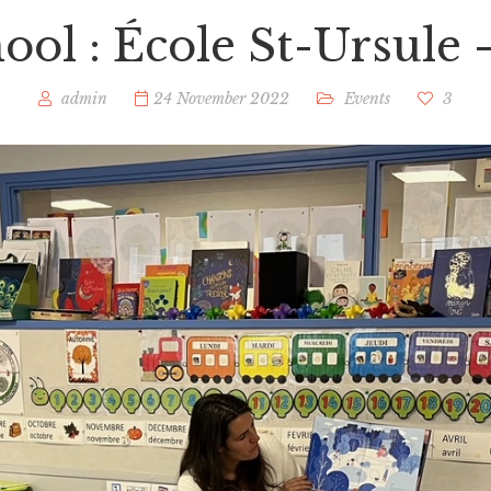
ool : École St-Ursule 
admin
24 November 2022
Events
3