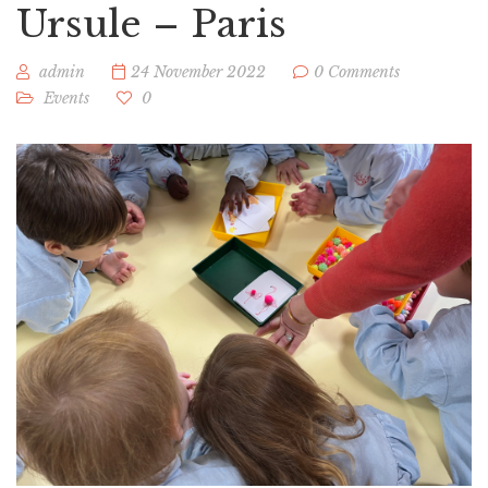
Ursule – Paris
admin
24 November 2022
0 Comments
Events
0