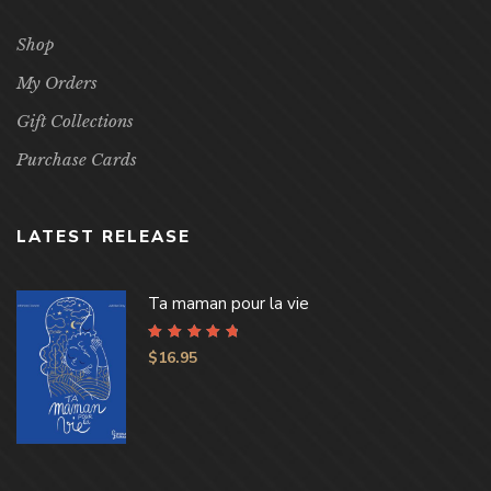
Shop
My Orders
Gift Collections
Purchase Cards
LATEST RELEASE
Ta maman pour la vie
Rated
4.96
out
$
16.95
of 5