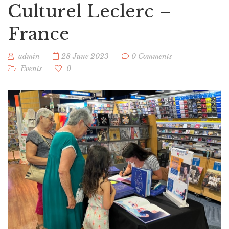
Culturel Leclerc –
France
admin
28 June 2023
0 Comments
Events
0