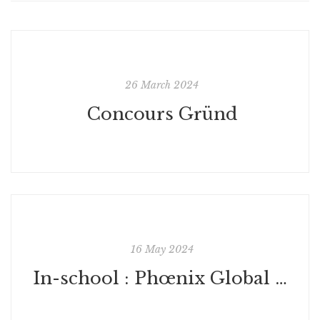
26 March 2024
Concours Gründ
16 May 2024
In-school : Phœnix Global Green School CA - USA