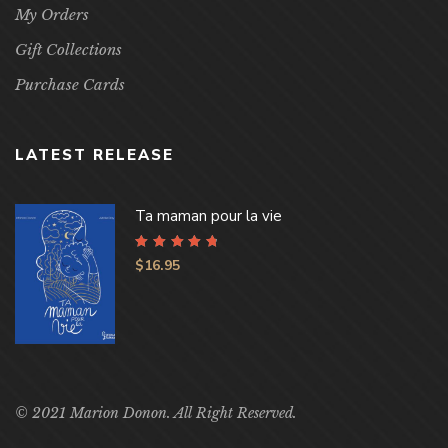
My Orders
Gift Collections
Purchase Cards
LATEST RELEASE
Ta maman pour la vie
Rated
4.96
out
$
16.95
of 5
© 2021 Marion Donon. All Right Reserved.